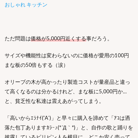
おしゃれ キッチン
ただ問題は
価格が5,000円近くする
事だろう。
サイズや機能性は変わらないのに価格が愛用の100円
まな板の50倍もする（涙）
オリーブの木が高かったり製造コストが量産品と違っ
て高くなるのは分かるけれど、まな板に5,000円か…
と、貧乏性な私達は震えあがってしまう。
「高いからｴﾗﾅｲ(‘A`)」と早々に購入を諦めて「ｱｺは洒
落た包丁ありますｶﾗｰ♪(*´Д｀*)」と、自作の歌と踊りを
披露しているピリピン人を横目に、どこか安く売って