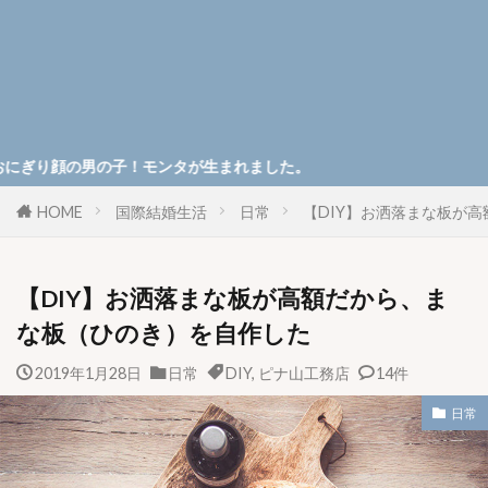
モンタが生まれました。
HOME
国際結婚生活
日常
【DIY】お洒落まな板が
【DIY】お洒落まな板が高額だから、ま
な板（ひのき）を自作した
2019年1月28日
日常
DIY
,
ピナ山工務店
14件
日常