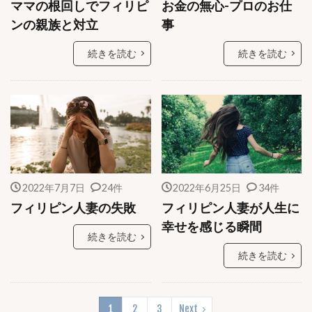
ママの根回しでフィリピ
お金の無心-プロのお仕
ンの親族と対立
事
続きを読む
続きを読む
2022年7月7日
24件
2022年6月25日
34件
フィリピン人妻の失敗
フィリピン人妻が人生に
幸せを感じる瞬間
続きを読む
続きを読む
1
2
3
Next