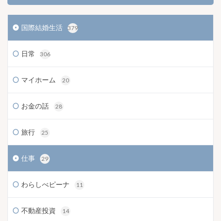
国際結婚生活
379
日常
306
マイホーム
20
お金の話
28
旅行
25
仕事
29
わらしべピーナ
11
不動産投資
14