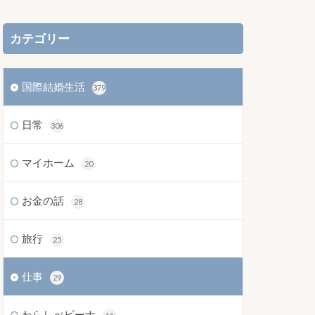
カテゴリー
国際結婚生活
379
日常
306
マイホーム
20
お金の話
28
旅行
25
仕事
29
わらしべピーナ