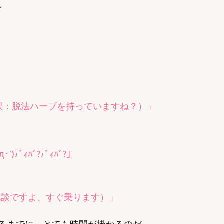
。
ﾞｽﾈ？（訳：脱法ハーブを持っていますね？）」
)ﾃﾞｨﾊﾞ?ﾃﾞｨﾊﾞ?」
)（訳：冗談ですよ、すぐ乗ります）」