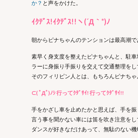
か？
と声をかけた。
ｲｸﾃﾞｽ!ｲｸﾃﾞｽ!!ヽ(´Д｀*)ﾉ
朝からピナちゃんのテンションは最高潮で
素早く身支度を整えたピナちゃんと、駐車
ラーに身振り手振りを交えて交通整理をし
そのフィリピン人とは、もちろんピナちゃ
⊂( ﾟДﾟ)ﾉｼ 行ってｸﾀﾞｻｲ! 行ってｸﾀﾞｻｲ!!
手をかざし車を止めたかと思えば、手を振
言う事を聞かない車には笛を吹き注意をし
ダンスが好きなだけあって、無駄のない機