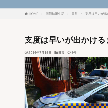
国際結婚生活
日常
支度は早いが出
HOME
支度は早いが出かける
2014年7月16日
日常
6件