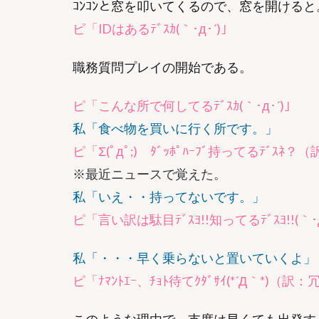
ｺﾝｺﾝと窓を叩いてくるので、窓を開けると
ピ「IDはあるﾃﾞｽｶ(｀･д･´)」
職務質問プレイの開始である。
ピ「こんな所で何してるﾃﾞｽｶ(｀･д･´)」
私「食べ物を買いに行く所です。」
ピ「Σ(ﾟдﾟ;) ﾀﾞｯﾎﾟﾊｰﾌﾞ持ってるﾃ
※最近ニュースで覚えた。
私「いえ・・持ってないです。」
ピ「言い訳は駄目ﾃﾞｽﾖ!!知ってるﾃﾞｽﾖ!!(｀･д･´
私「・・・早く乗らないと置いていくよ」
ピ「ﾅﾏﾝﾄｴｰ、ﾁｮﾄ待てｸﾀﾞｻｲ(*´Д｀*