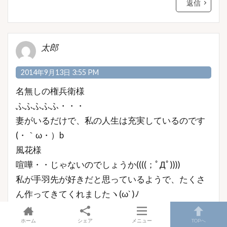
返信
太郎
2014年9月13日 3:55 PM
名無しの権兵衛様
ふふふふふ・・・
妻がいるだけで、私の人生は充実しているのです
(・｀ω・）b
風花様
喧嘩・・じゃないのでしょうか((((；ﾟДﾟ))))
私が手羽先が好きだと思っているようで、たくさ
ん作ってきてくれましたヽ(ω` )ﾉ
焼肉マン様
ホーム
シェア
メニュー
TOPへ
画像は私の精神状態を性格に表現してくれていま