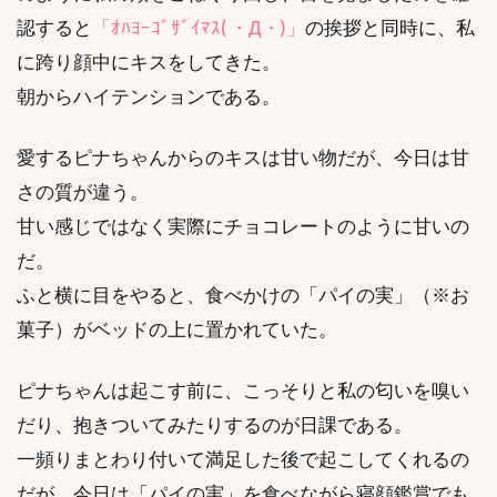
認すると
「ｵﾊﾖｰｺﾞｻﾞｲﾏｽ( ・Д・)」
の挨拶と同時に、私
に跨り顔中にキスをしてきた。
朝からハイテンションである。
愛するピナちゃんからのキスは甘い物だが、今日は甘
さの質が違う。
甘い感じではなく実際にチョコレートのように甘いの
だ。
ふと横に目をやると、食べかけの「パイの実」（※お
菓子）がベッドの上に置かれていた。
ピナちゃんは起こす前に、こっそりと私の匂いを嗅い
だり、抱きついてみたりするのが日課である。
一頻りまとわり付いて満足した後で起こしてくれるの
だが、今日は「パイの実」を食べながら寝顔鑑賞でも