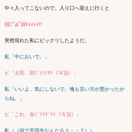
中々入ってこないので、入り口へ迎えに行くと
(((( ;ﾟдﾟ)))ﾋｨｨｨｨ!!
突然現れた私にビックリしたようだ。
私「中においで。」
ピ「太郎、朝ｺﾞﾒﾝﾅｻｲ（’A`|||）」
私「いいよ、気にしないで。俺も言い方が悪かったか
らね。」
ピ「これ、食ﾋﾞﾃｸﾀﾞｻｲ（’A`|||）」
私（（何で手羽先なんだろう・・？））