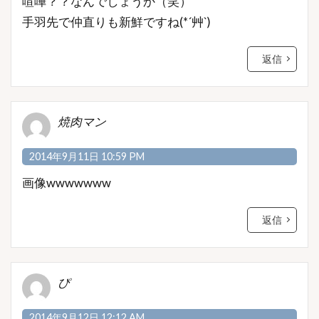
喧嘩？？なんでしょうか（笑）
手羽先で仲直りも新鮮ですね(*´艸`)
返信
焼肉マン
2014年9月11日 10:59 PM
画像wwwwwww
返信
ぴ
2014年9月12日 12:12 AM