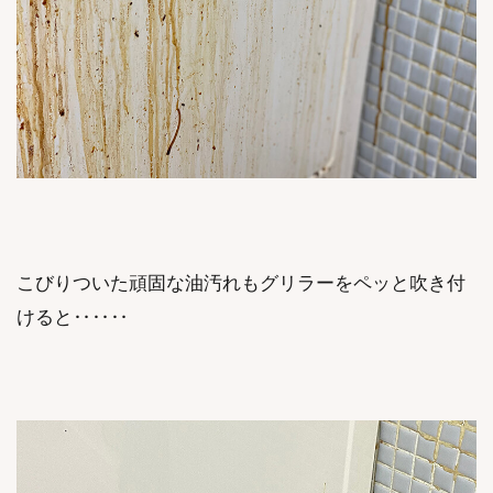
こびりついた頑固な油汚れもグリラーをペッと吹き付
けると‥‥‥