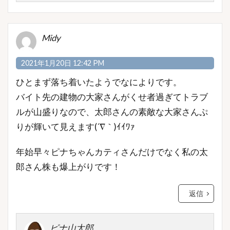
Midy
2021年1月20日 12:42 PM
ひとまず落ち着いたようでなによりです。
バイト先の建物の大家さんがくせ者過ぎてトラブ
ルが山盛りなので、太郎さんの素敵な大家さんぷ
りが輝いて見えます(´∇｀)ｲｲﾜｧ
年始早々ピナちゃんカティさんだけでなく私の太
郎さん株も爆上がりです！
返信
ピナ山太郎