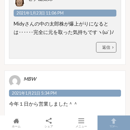
2021年1月23日 11:06 PM
Midyさんの中の太郎株が爆上がりになると
は‥‥‥完全に元を取った気持ちですヽ(ω` )ﾉ
返信
MBW
2021年1月21日 5:34 PM
今年１日から営業しました＾＾
時短要請で３時間の営業でしたｗ
ホーム
シェア
メニュー
TOPへ