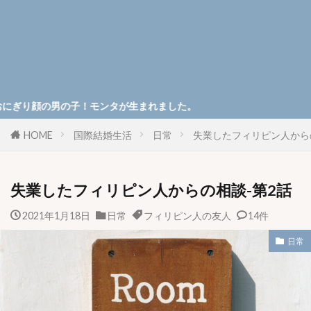
の子！モンタが生まれました。
HOME
国際結婚生活
日常
失業したフィリピン人から
失業したフィリピン人からの相談-第2話
2021年1月18日
日常
フィリピン人の友人
14件
日常