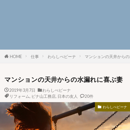
HOME
仕事
わらしべピーナ
マンションの天井からの
マンションの天井からの水漏れに喜ぶ妻
2019年3月7日
わらしべピーナ
リフォーム
,
ピナ山工務店
,
日本の友人
20件
わらしべピーナ