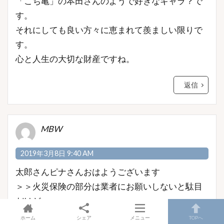
「こち亀」の本田さんのようで好きなキャラ？で
す。
それにしても良い方々に恵まれて羨ましい限りで
す。
心と人生の大切な財産ですね。
返信
MBW
2019年3月8日 9:40 AM
太郎さんピナさんおはようございます
＞＞火災保険の部分は業者にお願いしないと駄目
だけど
業者のご友人に見積してもらえば保険使えると思
ホーム
シェア
メニュー
TOPへ