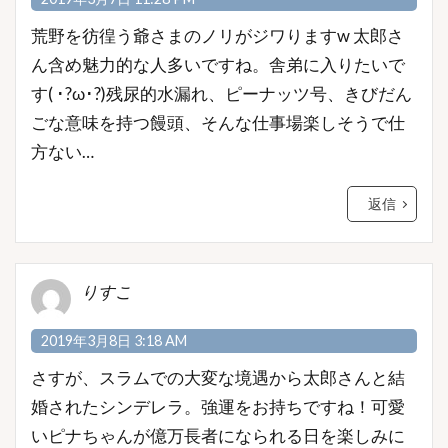
荒野を彷徨う爺さまのノリがジワりますw 太郎さ
ん含め魅力的な人多いですね。舎弟に入りたいで
す( ･?ω･?)残尿的水漏れ、ピーナッツ号、きびだん
ごな意味を持つ饅頭、そんな仕事場楽しそうで仕
方ない…
返信
りすこ
2019年3月8日 3:18 AM
さすが、スラムでの大変な境遇から太郎さんと結
婚されたシンデレラ。強運をお持ちですね！可愛
いピナちゃんが億万長者になられる日を楽しみに