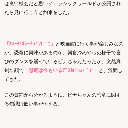
は良い機会だと思いジュラシックワールドが公開され
たら見に行こうと約束をした。
「ｵｫｰｲ! ｵｫｰｲ!(*´Д｀*)」
と映画館に行く事が楽しみなの
か、恐竜に興味があるのか、興奮冷めやらぬ様子で喜
びのダンスを踊っているピナちゃんだったが、突然真
剣な顔で
「恐竜は今もいるﾃﾞｽｶ(´･ω･｀)?」
と、質問し
てきた。
この質問から分かるように、ピナちゃんの恐竜に関す
る知識は低い事が伺える。