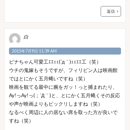
返信
白
2015年7月9日 11:39 AM
ピナちゃん可愛工ｴｴｪｪ(´д｀)ｪｪｴｴ工（笑）
ウチの鬼嫁もそうですが、フィリピン人は映画館
ではとにかく五月蝿いですね（笑）
映画を観てる最中に腕をガッ！っと捕まれたり、
Ay!っAy!っ(；´Д｀)と、とにかく五月蝿くその反応
や声が映画よりもビックリしますね（笑）
なるべく周辺に人の居ない席を取った方が良いで
すね（笑）