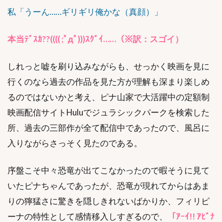
私「うーん……ギリギリ俺かな（真顔）」
本当ﾃﾞｽｶ??(((( ;ﾟдﾟ)))ｽｸﾞｲ……（※訳：スゴイ）
しれっと嘘を刷り込みながらも、せっかく映画を見に
行くのなら過去の作品を見た方が理解も深まり楽しめ
るのではないかと考え、ピナ山家で大活躍中の定額制
映画配信サイトHuluでジュラシックパークを検索した
所、過去の三部作が全て配信中であったので、風呂に
入りながらさっそく見たのである。
序盤こそ中々恐竜が出てこなかったので暇そうに見て
いたピナちゃんであったが、恐竜が現れてからはあま
りの獰猛さに驚きを隠しきれないばかりか、フィリピ
ーナの特性として感情移入しすぎるので、
「ｱｰｲ!! ｱﾋﾞﾅ