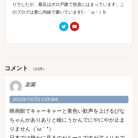
りでしたが、最近はボロ戸建て投資にはまっています。こ
のブログは妻に内緒で書いています(・｀ω・）b
コメント
（21件）
楽園
2015年7月7日 1:29 AM
映画館でキャーキャーと黄色い歓声を上げるぴな
ちゃんがありありと瞼にうかんでにやにやが止ま
りません（´ω｀*）
日本では静かに見るのがルールですがアメリカで