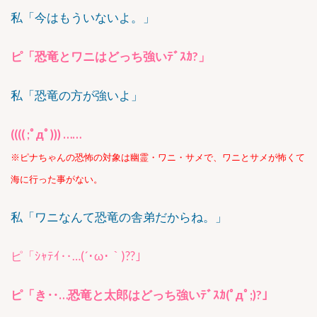
私「今はもういないよ。」
ピ「恐竜とワニはどっち強いﾃﾞｽｶ?」
私「恐竜の方が強いよ」
(((( ;ﾟдﾟ))) ……
※ピナちゃんの恐怖の対象は幽霊・ワニ・サメで、ワニとサメが怖くて
海に行った事がない。
私「ワニなんて恐竜の舎弟だからね。」
ピ「ｼｬﾃｲ‥…(´･ω･｀)??」
ピ「き‥…恐竜と太郎はどっち強いﾃﾞｽｶ(ﾟдﾟ;)?」