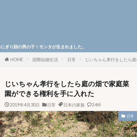
の子！モンタが生まれました。
HOME
国際結婚生活
日常
じいちゃん孝行をしたら庭
じいちゃん孝行をしたら庭の畑で家庭菜
園ができる権利を手に入れた
2019年4月30日
日常
日本の家族
24件
日常