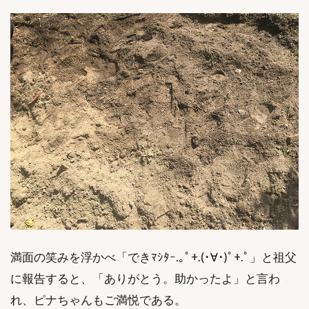
満面の笑みを浮かべ「できﾏｼﾀｰ.｡ﾟ+.(･∀･)ﾟ+.ﾟ」と祖父
に報告すると、「ありがとう。助かったよ」と言わ
れ、ピナちゃんもご満悦である。