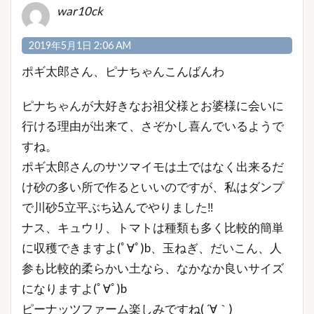
war10ck
2019年5月1日 2:06 AM
ポギ太郎さん、ピナちゃんこんばんわ
ピナちゃんが大好きなお祖父様とお婆様に会いに
行ける理由が出来て、さぞかし喜んでいるようで
すね。
ポギ太郎さんのサツマイモは土ではなく出来るだ
け砂の多い所で作るといいのですが、私はダンプ
で川砂5立平ぶち込んでやりました‼️
ナス、キュウリ、トマトは種類も多く比較的簡単
に収穫できますよ(ﾟ∀ﾟ)b、玉ねぎ、だいこん、人
参も比較的柔らかい土なら、なかなか良いサイズ
になりますよ(ﾟ∀ﾟ)b
ピーナッツファーム楽しみですね( ´∀｀)