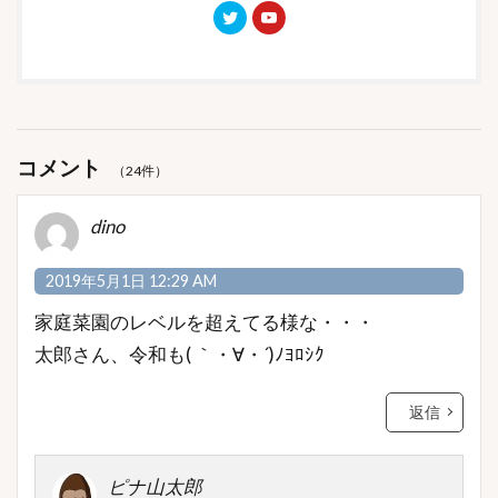
コメント
（24件）
dino
2019年5月1日 12:29 AM
家庭菜園のレベルを超えてる様な・・・
太郎さん、令和も( ｀・∀・´)ﾉﾖﾛｼｸ
返信
ピナ山太郎