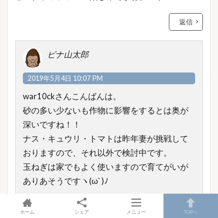
返信
ピナ山太郎
2019年5月4日 10:07 PM
war10ckさんこんばんは。
砂の多い少ないも作物に影響をするとは奥が
深いですね！！
ナス・キュウリ・トマトは昨年妻が挑戦して
おりますので、それ以外で検討中です。
玉ねぎは家でもよく使いますので育てがいが
ありあそうですヽ(ω` )ﾉ
返信
ホーム
シェア
メニュー
TOPへ