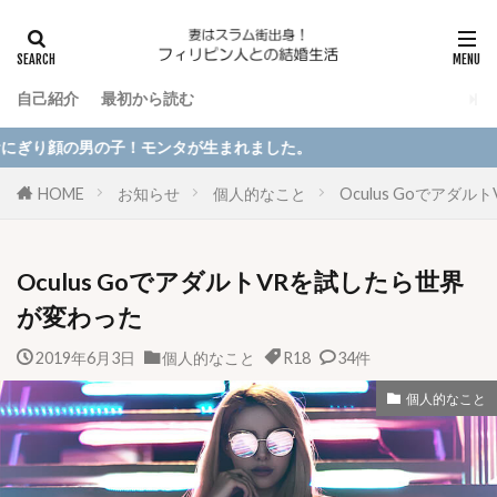
自己紹介
最初から読む
子！モンタが生まれました。
HOME
お知らせ
個人的なこと
Oculus Goでアダ
Oculus GoでアダルトVRを試したら世界
が変わった
2019年6月3日
個人的なこと
R18
34件
個人的なこと